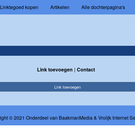
Linktegoed kopen
Artikelen
Alle dochterpagina's
Link toevoegen
Contact
Link toevoegen
ight © 2021 Onderdeel van
BaakmanMedia
&
Vrolijk Internet S